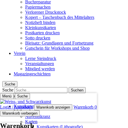
Buchreparatur
Papiermachen
Verlorener Druckstock
Kopert – Taschenbuch des Mittelalters
Notizheft binden
Kleinkunstkarten
Postkarten drucken
Sotto drucken
Bleisatz: Grundlagen und Fortsetzung
Gutschein für Workshops und Shop
Verein
Lerne Steindruck
Veranstaltungen
Mitglied werden
Magazingeschichten
Suche
Suche
Menü
Schliessen
Suche
Kunstkarten (Lithografie)
Login / Anmelden
Warenkorb
0
Warenkorb anzeigen
Weihnachten
Warenkorb verbergen
Adventskranz
Karten
Warenkorb
Kunstkarten (Lithografie)