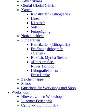
Adventskranz
Gloria! Gloria! Gloria!
Karten
Kunstkarten (Lithografie)
Linear
Klassisch
Soleil
Fotoprägung
Notizblöcklein
Lithografien
Kunstkarten (Lithografie)
Eröffnungslithografie
«Garten»
Boxfish, Myrtha Steiner
«Haus am See»,
Roger Tschopp
Lithografiekarten,
Ernst Hanke
Zeichenmappe
Sottos
Gutschein für Workshops und Shop
Workshops
Hinweis zu den Workshops
Luzerner Ferienpass
Camp «Print it. Film it.»