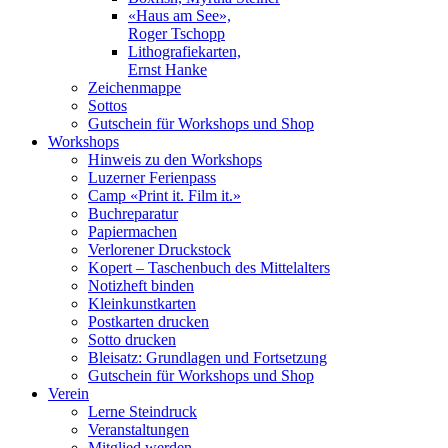
«Haus am See»,
Roger Tschopp
Lithografiekarten,
Ernst Hanke
Zeichenmappe
Sottos
Gutschein für Workshops und Shop
Workshops
Hinweis zu den Workshops
Luzerner Ferienpass
Camp «Print it. Film it.»
Buchreparatur
Papiermachen
Verlorener Druckstock
Kopert – Taschenbuch des Mittelalters
Notizheft binden
Kleinkunstkarten
Postkarten drucken
Sotto drucken
Bleisatz: Grundlagen und Fortsetzung
Gutschein für Workshops und Shop
Verein
Lerne Steindruck
Veranstaltungen
Mitglied werden