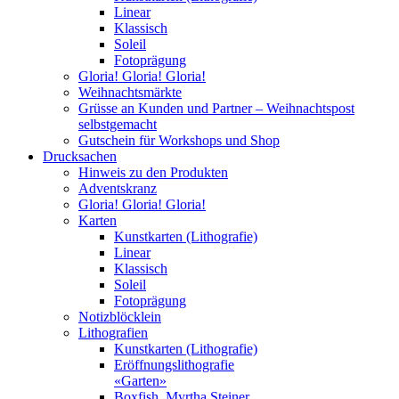
Linear
Klassisch
Soleil
Fotoprägung
Gloria! Gloria! Gloria!
Weihnachtsmärkte
Grüsse an Kunden und Partner – Weihnachtspost
selbstgemacht
Gutschein für Workshops und Shop
Drucksachen
Hinweis zu den Produkten
Adventskranz
Gloria! Gloria! Gloria!
Karten
Kunstkarten (Lithografie)
Linear
Klassisch
Soleil
Fotoprägung
Notizblöcklein
Lithografien
Kunstkarten (Lithografie)
Eröffnungslithografie
«Garten»
Boxfish, Myrtha Steiner