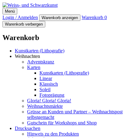
Weiss- und Schwarzkunst
Menü
Login / Anmelden
Warenkorb
0
Warenkorb anzeigen
Warenkorb verbergen
Warenkorb
Kunstkarten (Lithografie)
Weihnachten
Adventskranz
Karten
Kunstkarten (Lithografie)
Linear
Klassisch
Soleil
Fotoprägung
Gloria! Gloria! Gloria!
Weihnachtsmärkte
Grüsse an Kunden und Partner – Weihnachtspost
selbstgemacht
Gutschein für Workshops und Shop
Drucksachen
Hinweis zu den Produkten