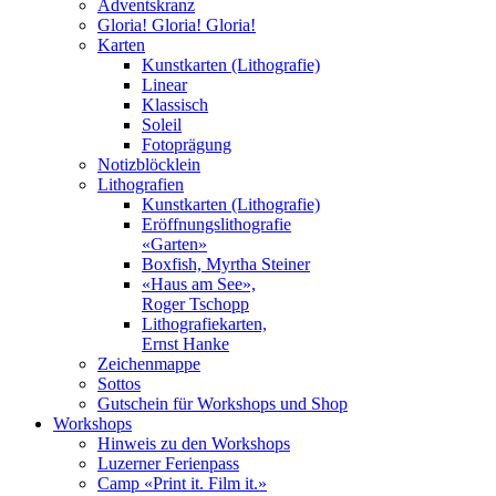
Adventskranz
Gloria! Gloria! Gloria!
Karten
Kunstkarten (Lithografie)
Linear
Klassisch
Soleil
Fotoprägung
Notizblöcklein
Lithografien
Kunstkarten (Lithografie)
Eröffnungslithografie
«Garten»
Boxfish, Myrtha Steiner
«Haus am See»,
Roger Tschopp
Lithografiekarten,
Ernst Hanke
Zeichenmappe
Sottos
Gutschein für Workshops und Shop
Workshops
Hinweis zu den Workshops
Luzerner Ferienpass
Camp «Print it. Film it.»