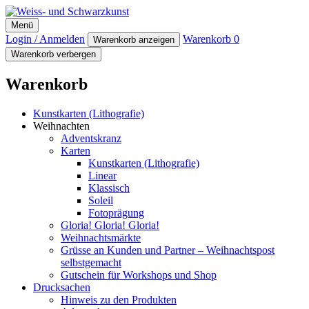
Weiss- und Schwarzkunst
Menü
Login / Anmelden
Warenkorb
0
Warenkorb anzeigen
Warenkorb verbergen
Warenkorb
Kunstkarten (Lithografie)
Weihnachten
Adventskranz
Karten
Kunstkarten (Lithografie)
Linear
Klassisch
Soleil
Fotoprägung
Gloria! Gloria! Gloria!
Weihnachtsmärkte
Grüsse an Kunden und Partner – Weihnachtspost
selbstgemacht
Gutschein für Workshops und Shop
Drucksachen
Hinweis zu den Produkten