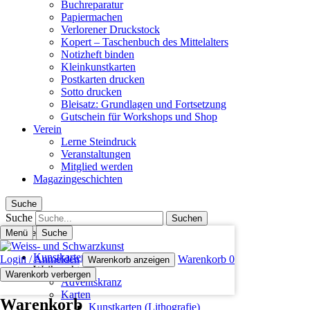
Buchreparatur
Papiermachen
Verlorener Druckstock
Kopert – Taschenbuch des Mittelalters
Notizheft binden
Kleinkunstkarten
Postkarten drucken
Sotto drucken
Bleisatz: Grundlagen und Fortsetzung
Gutschein für Workshops und Shop
Verein
Lerne Steindruck
Veranstaltungen
Mitglied werden
Magazingeschichten
Suche
Suche
Menü
Schliessen
Suche
Kunstkarten (Lithografie)
Login / Anmelden
Warenkorb
0
Warenkorb anzeigen
Weihnachten
Warenkorb verbergen
Adventskranz
Karten
Warenkorb
Kunstkarten (Lithografie)