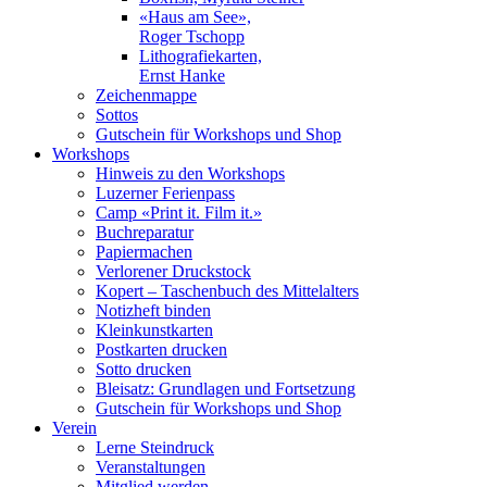
«Haus am See»,
Roger Tschopp
Lithografiekarten,
Ernst Hanke
Zeichenmappe
Sottos
Gutschein für Workshops und Shop
Workshops
Hinweis zu den Workshops
Luzerner Ferienpass
Camp «Print it. Film it.»
Buchreparatur
Papiermachen
Verlorener Druckstock
Kopert – Taschenbuch des Mittelalters
Notizheft binden
Kleinkunstkarten
Postkarten drucken
Sotto drucken
Bleisatz: Grundlagen und Fortsetzung
Gutschein für Workshops und Shop
Verein
Lerne Steindruck
Veranstaltungen
Mitglied werden