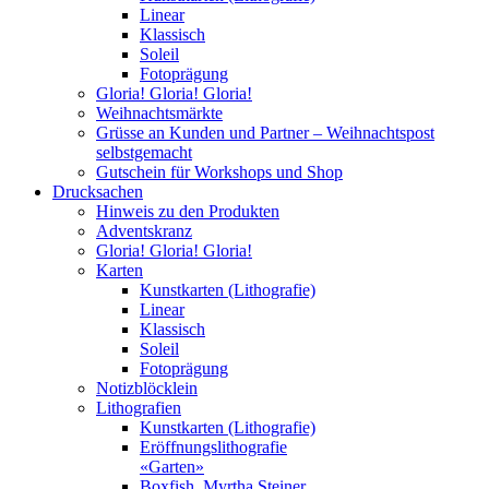
Linear
Klassisch
Soleil
Fotoprägung
Gloria! Gloria! Gloria!
Weihnachtsmärkte
Grüsse an Kunden und Partner – Weihnachtspost
selbstgemacht
Gutschein für Workshops und Shop
Drucksachen
Hinweis zu den Produkten
Adventskranz
Gloria! Gloria! Gloria!
Karten
Kunstkarten (Lithografie)
Linear
Klassisch
Soleil
Fotoprägung
Notizblöcklein
Lithografien
Kunstkarten (Lithografie)
Eröffnungslithografie
«Garten»
Boxfish, Myrtha Steiner