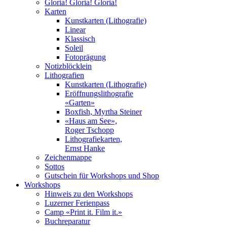
Gloria! Gloria! Gloria!
Karten
Kunstkarten (Lithografie)
Linear
Klassisch
Soleil
Fotoprägung
Notizblöcklein
Lithografien
Kunstkarten (Lithografie)
Eröffnungslithografie
«Garten»
Boxfish, Myrtha Steiner
«Haus am See»,
Roger Tschopp
Lithografiekarten,
Ernst Hanke
Zeichenmappe
Sottos
Gutschein für Workshops und Shop
Workshops
Hinweis zu den Workshops
Luzerner Ferienpass
Camp «Print it. Film it.»
Buchreparatur