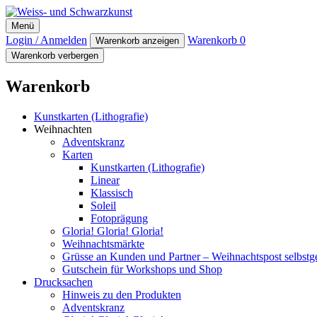
Weiss- und Schwarzkunst
Menü
Login / Anmelden
Warenkorb
0
Warenkorb anzeigen
Warenkorb verbergen
Warenkorb
Kunstkarten (Lithografie)
Weihnachten
Adventskranz
Karten
Kunstkarten (Lithografie)
Linear
Klassisch
Soleil
Fotoprägung
Gloria! Gloria! Gloria!
Weihnachtsmärkte
Grüsse an Kunden und Partner – Weihnachtspost selbst
Gutschein für Workshops und Shop
Drucksachen
Hinweis zu den Produkten
Adventskranz