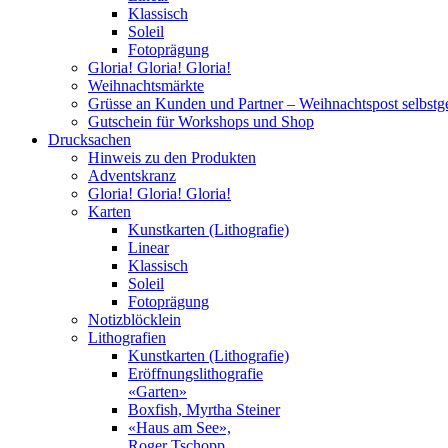
Klassisch
Soleil
Fotoprägung
Gloria! Gloria! Gloria!
Weihnachtsmärkte
Grüsse an Kunden und Partner – Weihnachtspost selbst
Gutschein für Workshops und Shop
Drucksachen
Hinweis zu den Produkten
Adventskranz
Gloria! Gloria! Gloria!
Karten
Kunstkarten (Lithografie)
Linear
Klassisch
Soleil
Fotoprägung
Notizblöcklein
Lithografien
Kunstkarten (Lithografie)
Eröffnungslithografie
«Garten»
Boxfish, Myrtha Steiner
«Haus am See»,
Roger Tschopp