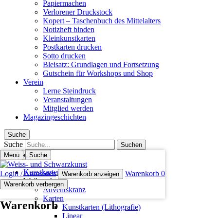
Papiermachen
Verlorener Druckstock
Kopert – Taschenbuch des Mittelalters
Notizheft binden
Kleinkunstkarten
Postkarten drucken
Sotto drucken
Bleisatz: Grundlagen und Fortsetzung
Gutschein für Workshops und Shop
Verein
Lerne Steindruck
Veranstaltungen
Mitglied werden
Magazingeschichten
Suche
Suche
Menü
Schliessen
Suche
Kunstkarten (Lithografie)
Login / Anmelden
Warenkorb
0
Warenkorb anzeigen
Weihnachten
Warenkorb verbergen
Adventskranz
Karten
Warenkorb
Kunstkarten (Lithografie)
Linear