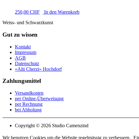
250,00
CHF
In den Warenkorb
Weiss- und Schwarzkunst
Gut zu wissen
Kontakt
Impressum
AGB
Datenschutz
«Alti Cherzi» Hochdorf
Zahlungsmittel
Versandkosten
per Online-Überweisung
per Rechnung
bei Abholung
Copyright © 2026 Studio Camenzind
Wir benutzen Cookies um die Website regelmässig zu verbessern.
Ei