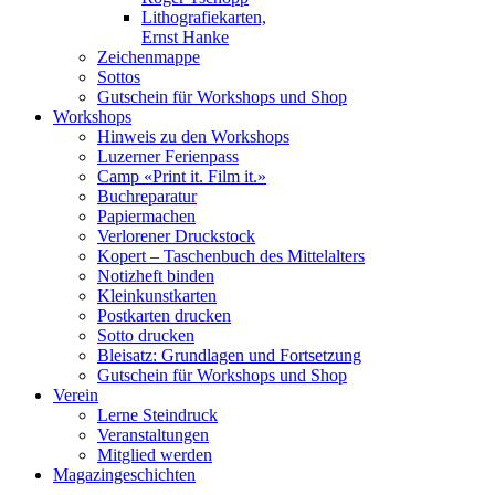
Lithografiekarten,
Ernst Hanke
Zeichenmappe
Sottos
Gutschein für Workshops und Shop
Workshops
Hinweis zu den Workshops
Luzerner Ferienpass
Camp «Print it. Film it.»
Buchreparatur
Papiermachen
Verlorener Druckstock
Kopert – Taschenbuch des Mittelalters
Notizheft binden
Kleinkunstkarten
Postkarten drucken
Sotto drucken
Bleisatz: Grundlagen und Fortsetzung
Gutschein für Workshops und Shop
Verein
Lerne Steindruck
Veranstaltungen
Mitglied werden
Magazingeschichten