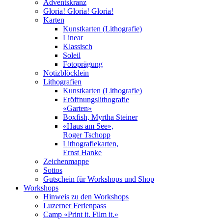
Adventskranz
Gloria! Gloria! Gloria!
Karten
Kunstkarten (Lithografie)
Linear
Klassisch
Soleil
Fotoprägung
Notizblöcklein
Lithografien
Kunstkarten (Lithografie)
Eröffnungslithografie
«Garten»
Boxfish, Myrtha Steiner
«Haus am See»,
Roger Tschopp
Lithografiekarten,
Ernst Hanke
Zeichenmappe
Sottos
Gutschein für Workshops und Shop
Workshops
Hinweis zu den Workshops
Luzerner Ferienpass
Camp «Print it. Film it.»