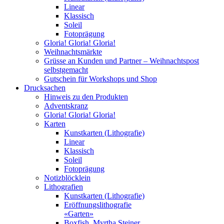
Linear
Klassisch
Soleil
Fotoprägung
Gloria! Gloria! Gloria!
Weihnachtsmärkte
Grüsse an Kunden und Partner – Weihnachtspost
selbstgemacht
Gutschein für Workshops und Shop
Drucksachen
Hinweis zu den Produkten
Adventskranz
Gloria! Gloria! Gloria!
Karten
Kunstkarten (Lithografie)
Linear
Klassisch
Soleil
Fotoprägung
Notizblöcklein
Lithografien
Kunstkarten (Lithografie)
Eröffnungslithografie
«Garten»
Boxfish, Myrtha Steiner