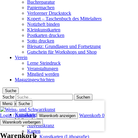
Buchreparatur
Papiermachen
Verlorener Druckstock
Kopert – Taschenbuch des Mittelalters
Notizheft binden
Kleinkunstkarten
Postkarten drucken
Sotto drucken
Bleisatz: Grundlagen und Fortsetzung
Gutschein für Workshops und Shop
Verein
Lerne Steindruck
Veranstaltungen
Mitglied werden
Magazingeschichten
Suche
Suche
Menü
Schliessen
Suche
Kunstkarten (Lithografie)
Login / Anmelden
Warenkorb
0
Warenkorb anzeigen
Weihnachten
Warenkorb verbergen
Adventskranz
Karten
Warenkorb
Kunstkarten (Lithografie)