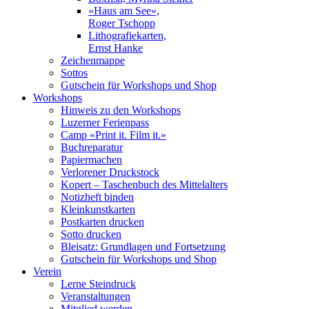
«Haus am See»,
Roger Tschopp
Lithografiekarten,
Ernst Hanke
Zeichenmappe
Sottos
Gutschein für Workshops und Shop
Workshops
Hinweis zu den Workshops
Luzerner Ferienpass
Camp «Print it. Film it.»
Buchreparatur
Papiermachen
Verlorener Druckstock
Kopert – Taschenbuch des Mittelalters
Notizheft binden
Kleinkunstkarten
Postkarten drucken
Sotto drucken
Bleisatz: Grundlagen und Fortsetzung
Gutschein für Workshops und Shop
Verein
Lerne Steindruck
Veranstaltungen
Mitglied werden