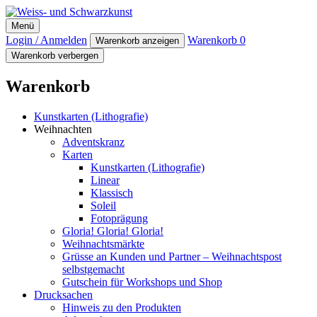
Weiss- und Schwarzkunst
Menü
Login / Anmelden
Warenkorb
0
Warenkorb anzeigen
Warenkorb verbergen
Warenkorb
Kunstkarten (Lithografie)
Weihnachten
Adventskranz
Karten
Kunstkarten (Lithografie)
Linear
Klassisch
Soleil
Fotoprägung
Gloria! Gloria! Gloria!
Weihnachtsmärkte
Grüsse an Kunden und Partner – Weihnachtspost
selbstgemacht
Gutschein für Workshops und Shop
Drucksachen
Hinweis zu den Produkten