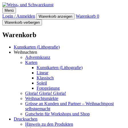
Weiss- und Schwarzkunst
Menü
Login / Anmelden
Warenkorb
0
Warenkorb anzeigen
Warenkorb verbergen
Warenkorb
Kunstkarten (Lithografie)
Weihnachten
Adventskranz
Karten
Kunstkarten (Lithografie)
Linear
Klassisch
Soleil
Fotoprägung
Gloria! Gloria! Gloria!
Weihnachtsmärkte
Grüsse an Kunden und Partner – Weihnachtspost
selbstgemacht
Gutschein für Workshops und Shop
Drucksachen
Hinweis zu den Produkten