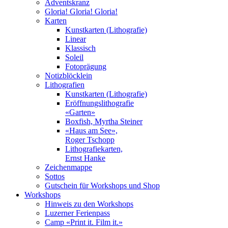
Adventskranz
Gloria! Gloria! Gloria!
Karten
Kunstkarten (Lithografie)
Linear
Klassisch
Soleil
Fotoprägung
Notizblöcklein
Lithografien
Kunstkarten (Lithografie)
Eröffnungslithografie
«Garten»
Boxfish, Myrtha Steiner
«Haus am See»,
Roger Tschopp
Lithografiekarten,
Ernst Hanke
Zeichenmappe
Sottos
Gutschein für Workshops und Shop
Workshops
Hinweis zu den Workshops
Luzerner Ferienpass
Camp «Print it. Film it.»