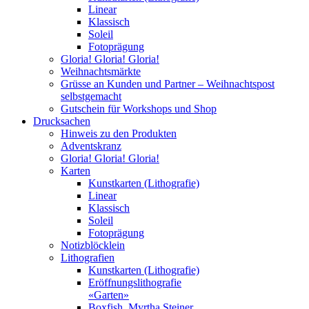
Linear
Klassisch
Soleil
Fotoprägung
Gloria! Gloria! Gloria!
Weihnachtsmärkte
Grüsse an Kunden und Partner – Weihnachtspost
selbstgemacht
Gutschein für Workshops und Shop
Drucksachen
Hinweis zu den Produkten
Adventskranz
Gloria! Gloria! Gloria!
Karten
Kunstkarten (Lithografie)
Linear
Klassisch
Soleil
Fotoprägung
Notizblöcklein
Lithografien
Kunstkarten (Lithografie)
Eröffnungslithografie
«Garten»
Boxfish, Myrtha Steiner