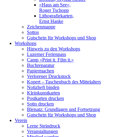
«Haus am See»,
Roger Tschopp
Lithografiekarten,
Ernst Hanke
Zeichenmappe
Sottos
Gutschein für Workshops und Shop
Workshops
Hinweis zu den Workshops
Luzerner Ferienpass
Camp «Print it. Film it.»
Buchreparatur
Papiermachen
Verlorener Druckstock
Kopert – Taschenbuch des Mittelalters
Notizheft binden
Kleinkunstkarten
Postkarten drucken
Sotto drucken
Bleisatz: Grundlagen und Fortsetzung
Gutschein für Workshops und Shop
Verein
Lerne Steindruck
Veranstaltungen
Mitglied werden