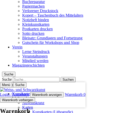
Buchreparatur
Papiermachen
Verlorener Druckstock
Kopert – Taschenbuch des Mittelalters
Notizheft binden
Kleinkunstkarten
Postkarten drucken
Sotto drucken
Bleisatz: Grundlagen und Fortsetzung
Gutschein für Workshops und Shop
Verein
Lerne Steindruck
Veranstaltungen
Mitglied werden
Magazingeschichten
Suche
Suche
Menü
Schliessen
Suche
Kunstkarten (Lithografie)
Login / Anmelden
Warenkorb
0
Warenkorb anzeigen
Weihnachten
Warenkorb verbergen
Adventskranz
Karten
Warenkorb
Kunstkarten (Lithografie)