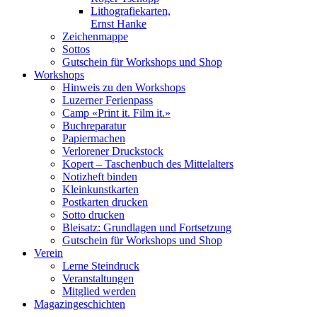
Lithografiekarten,
Ernst Hanke
Zeichenmappe
Sottos
Gutschein für Workshops und Shop
Workshops
Hinweis zu den Workshops
Luzerner Ferienpass
Camp «Print it. Film it.»
Buchreparatur
Papiermachen
Verlorener Druckstock
Kopert – Taschenbuch des Mittelalters
Notizheft binden
Kleinkunstkarten
Postkarten drucken
Sotto drucken
Bleisatz: Grundlagen und Fortsetzung
Gutschein für Workshops und Shop
Verein
Lerne Steindruck
Veranstaltungen
Mitglied werden
Magazingeschichten