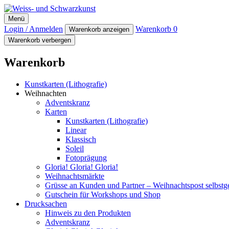
Weiss- und Schwarzkunst
Menü
Login / Anmelden
Warenkorb
0
Warenkorb anzeigen
Warenkorb verbergen
Warenkorb
Kunstkarten (Lithografie)
Weihnachten
Adventskranz
Karten
Kunstkarten (Lithografie)
Linear
Klassisch
Soleil
Fotoprägung
Gloria! Gloria! Gloria!
Weihnachtsmärkte
Grüsse an Kunden und Partner – Weihnachtspost selbst
Gutschein für Workshops und Shop
Drucksachen
Hinweis zu den Produkten
Adventskranz