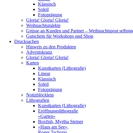
Klassisch
Soleil
Fotoprägung
Gloria! Gloria! Gloria!
Weihnachtsmärkte
Grüsse an Kunden und Partner – Weihnachtspost selbst
Gutschein für Workshops und Shop
Drucksachen
Hinweis zu den Produkten
Adventskranz
Gloria! Gloria! Gloria!
Karten
Kunstkarten (Lithografie)
Linear
Klassisch
Soleil
Fotoprägung
Notizblöcklein
Lithografien
Kunstkarten (Lithografie)
Eröffnungslithografie
«Garten»
Boxfish, Myrtha Steiner
«Haus am See»,
Roger Tschopp