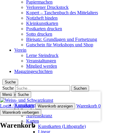
Papiermachen
Verlorener Druckstock
Kopert – Taschenbuch des Mittelalters
Notizheft binden
Kleinkunstkarten
Postkarten drucken
Sotto drucken
Bleisatz: Grundlagen und Fortsetzung
Gutschein für Workshops und Shop
Verein
Lerne Steindruck
Veranstaltungen
Mitglied werden
Magazingeschichten
Suche
Suche
Menü
Schliessen
Suche
Kunstkarten (Lithografie)
Login / Anmelden
Warenkorb
0
Warenkorb anzeigen
Weihnachten
Warenkorb verbergen
Adventskranz
Karten
Warenkorb
Kunstkarten (Lithografie)
Linear