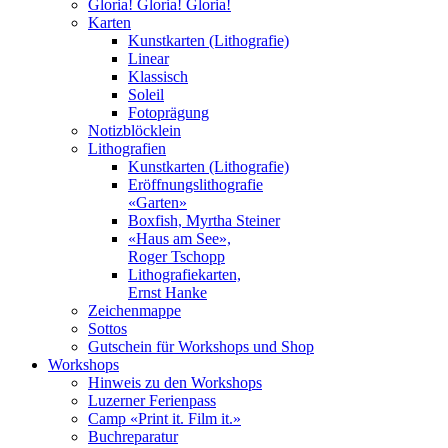
Gloria! Gloria! Gloria!
Karten
Kunstkarten (Lithografie)
Linear
Klassisch
Soleil
Fotoprägung
Notizblöcklein
Lithografien
Kunstkarten (Lithografie)
Eröffnungslithografie
«Garten»
Boxfish, Myrtha Steiner
«Haus am See»,
Roger Tschopp
Lithografiekarten,
Ernst Hanke
Zeichenmappe
Sottos
Gutschein für Workshops und Shop
Workshops
Hinweis zu den Workshops
Luzerner Ferienpass
Camp «Print it. Film it.»
Buchreparatur