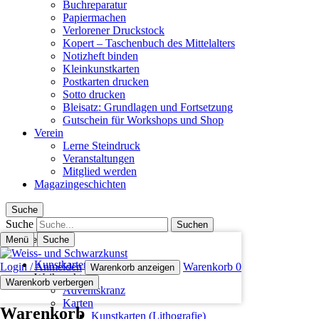
Buchreparatur
Papiermachen
Verlorener Druckstock
Kopert – Taschenbuch des Mittelalters
Notizheft binden
Kleinkunstkarten
Postkarten drucken
Sotto drucken
Bleisatz: Grundlagen und Fortsetzung
Gutschein für Workshops und Shop
Verein
Lerne Steindruck
Veranstaltungen
Mitglied werden
Magazingeschichten
Suche
Suche
Menü
Schliessen
Suche
Kunstkarten (Lithografie)
Login / Anmelden
Warenkorb
0
Warenkorb anzeigen
Weihnachten
Warenkorb verbergen
Adventskranz
Karten
Warenkorb
Kunstkarten (Lithografie)