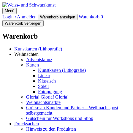
Weiss- und Schwarzkunst
Menü
Login / Anmelden
Warenkorb
0
Warenkorb anzeigen
Warenkorb verbergen
Warenkorb
Kunstkarten (Lithografie)
Weihnachten
Adventskranz
Karten
Kunstkarten (Lithografie)
Linear
Klassisch
Soleil
Fotoprägung
Gloria! Gloria! Gloria!
Weihnachtsmärkte
Grüsse an Kunden und Partner – Weihnachtspost
selbstgemacht
Gutschein für Workshops und Shop
Drucksachen
Hinweis zu den Produkten