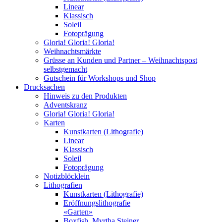
Linear
Klassisch
Soleil
Fotoprägung
Gloria! Gloria! Gloria!
Weihnachtsmärkte
Grüsse an Kunden und Partner – Weihnachtspost
selbstgemacht
Gutschein für Workshops und Shop
Drucksachen
Hinweis zu den Produkten
Adventskranz
Gloria! Gloria! Gloria!
Karten
Kunstkarten (Lithografie)
Linear
Klassisch
Soleil
Fotoprägung
Notizblöcklein
Lithografien
Kunstkarten (Lithografie)
Eröffnungslithografie
«Garten»
Boxfish, Myrtha Steiner