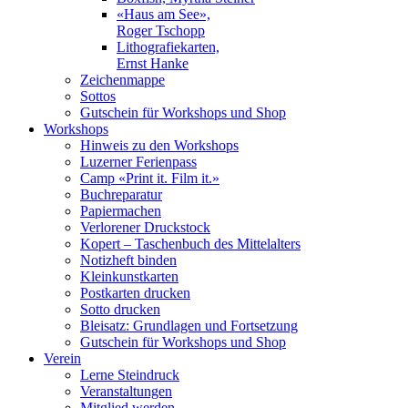
«Haus am See»,
Roger Tschopp
Lithografiekarten,
Ernst Hanke
Zeichenmappe
Sottos
Gutschein für Workshops und Shop
Workshops
Hinweis zu den Workshops
Luzerner Ferienpass
Camp «Print it. Film it.»
Buchreparatur
Papiermachen
Verlorener Druckstock
Kopert – Taschenbuch des Mittelalters
Notizheft binden
Kleinkunstkarten
Postkarten drucken
Sotto drucken
Bleisatz: Grundlagen und Fortsetzung
Gutschein für Workshops und Shop
Verein
Lerne Steindruck
Veranstaltungen
Mitglied werden