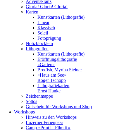
Adventskranz
Gloria! Gloria! Gloria!
Karten
Kunstkarten (Lithografie)
Linear
Klassisch
Soleil
Fotoprägung
Notizblöcklein
Lithografien
Kunstkarten (Lithografie)
Eröffnungslithografie
«Garten»
Boxfish, Myrtha Steiner
«Haus am See»,
Roger Tschopp
Lithografiekarten,
Ernst Hanke
Zeichenmappe
Sottos
Gutschein für Workshops und Shop
Workshops
Hinweis zu den Workshops
Luzerner Ferienpass
Camp «Print it. Film it.»